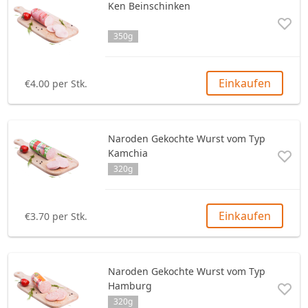
Ken Beinschinken
Pastete
Schokolade
Fisch
Bake Rolls
350g
Andere
Türkisches Lokum
Fleisch
Andere
Halva
Andere
Einkaufen
€4.00 per Stk.
Andere
Naroden Gekochte Wurst vom Typ
Kamchia
320g
Einkaufen
€3.70 per Stk.
Naroden Gekochte Wurst vom Typ
Hamburg
320g