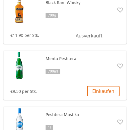
Black Ram Whisky
Pastete
Schokolade
Fisch
Bake Rolls
700g
Andere
Türkisches Lokum
Fleisch
Andere
Halva
Andere
€11.90 per Stk.
Ausverkauft
Andere
Menta Peshtera
700ml
Einkaufen
€9.50 per Stk.
Peshtera Mastika
1l