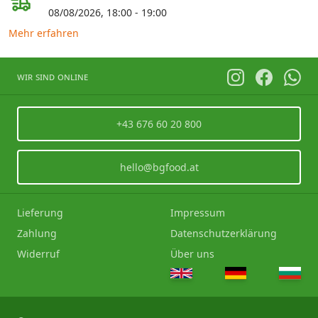
08/08/2026, 18:00 - 19:00
Pastete
Schokolade
Fisch
Bake Rolls
Mehr erfahren
Andere
Türkisches Lokum
Fleisch
Andere
wir sind online
Halva
Andere
Andere
+43 676 60 20 800
hello@bgfood.at
Lieferung
Impressum
Zahlung
Datenschutzerklärung
Widerruf
Über uns