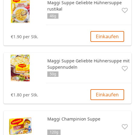
Maggi Suppe Geliebte Hühnersuppe
Pastete
Schokolade
Fisch
Bake Rolls
rustikal
46g
Andere
Türkisches Lokum
Fleisch
Andere
Halva
Andere
Einkaufen
€1.90 per Stk.
Andere
Maggi Suppe Geliebte Hühnersuppe mit
Suppennudeln
50g
Einkaufen
€1.80 per Stk.
Maggi Champinion Suppe
120g