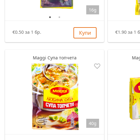
Пастет
Шоколади
Риба
Bake Rolls
16g
Други
Локум
Меса
Други
€1.90 за 1 б
€0.50 за 1 бр.
Купи
Халва
Други
Други
Maggi Супа топчета
Mag
40g