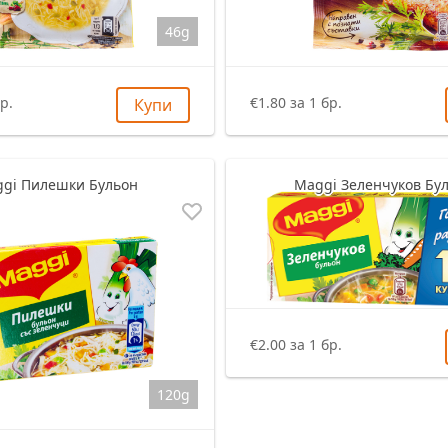
46g
р.
€1.80 за 1 бр.
Купи
gi Пилешки Бульон
Maggi Зеленчуков Бу
€2.00 за 1 бр.
120g