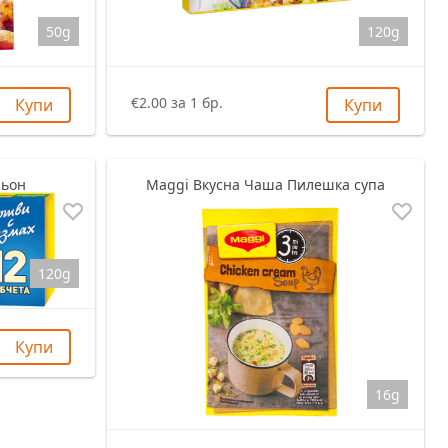
50g
120g
€2.00 за 1 бр.
Купи
Купи
льон
Maggi Вкусна Чаша Пилешка супа
120g
Купи
16g