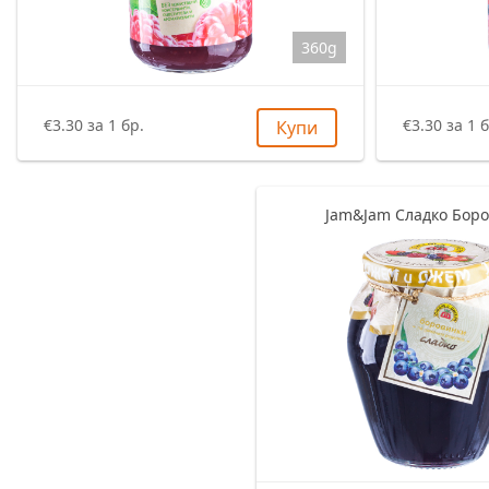
360g
€3.30 за 1 бр.
€3.30 за 1 б
Купи
Jam&Jam Сладко Бор