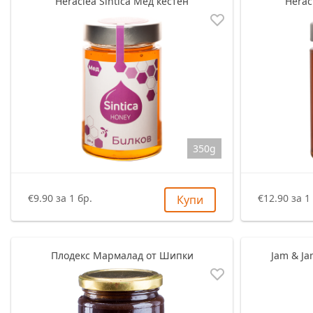
Heraclea Sintica Мед кестен
Herac
Пастет
Шоколади
Риба
Bake Rolls
Други
Локум
Меса
Други
Халва
Други
Други
350g
€9.90 за 1 бр.
€12.90 за 1
Купи
Плодекс Мармалад от Шипки
Jam & J