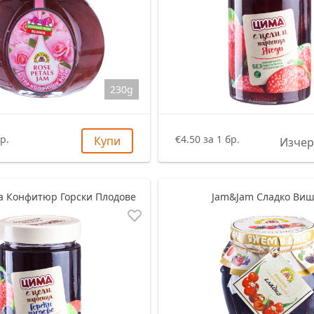
230g
р.
€4.50 за 1 бр.
Купи
Изчер
а Конфитюр Горски Плодове
Jam&Jam Сладко Ви