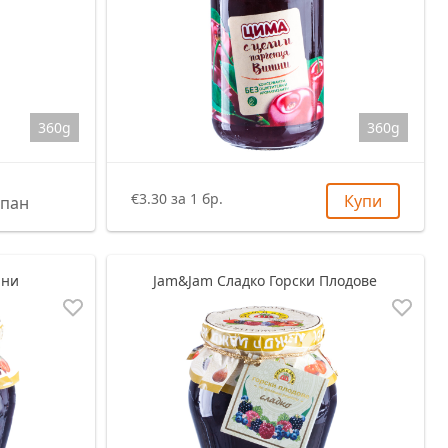
360g
360g
€3.30 за 1 бр.
Купи
пан
шни
Jam&Jam Сладко Горски Плодове