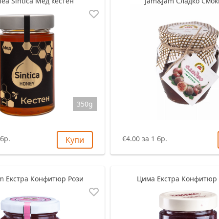
lea Sintica Мед кестен
Jam&Jam Сладко Смо
350g
 бр.
€4.00 за 1 бр.
Купи
am Екстра Конфитюр Рози
Цима Екстра Конфитюр