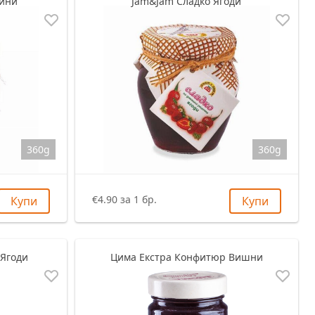
кини
Jam&Jam Сладко Ягоди
360g
360g
€4.90 за 1 бр.
Купи
Купи
 Ягоди
Цима Екстра Конфитюр Вишни