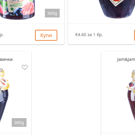
360g
р.
€4.60 за 1 бр.
Купи
овинки
Jam&Jam
360g