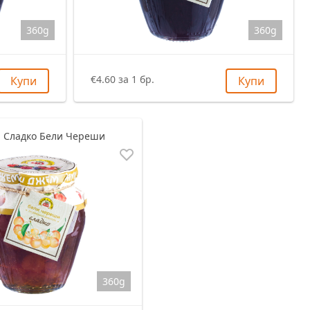
360g
360g
€4.60 за 1 бр.
Купи
Купи
 Сладко Бели Череши
360g